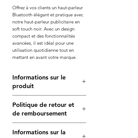
Offrez à vos clients un haut-parleur
Bluetooth élégant et pratique avec
notre haut-parleur publicitaire en
soft touch noir. Avec un design
compact et des fonctionnalités
avancées, il est idéal pour une
utilisation quotidienne tout en
mettant en avant votre marque.
Informations sur le
produit
Caractéristiques :
Politique de retour et
Type de produit
: Haut-parleur
Bluetooth rond.
de remboursement
Capacités audio
:
Lecteur de micro mémoire
et
Votre satisfaction est notre
Informations sur la
mini SD
jusqu'à 32 Go,
priorité. Si vous n'êtes pas