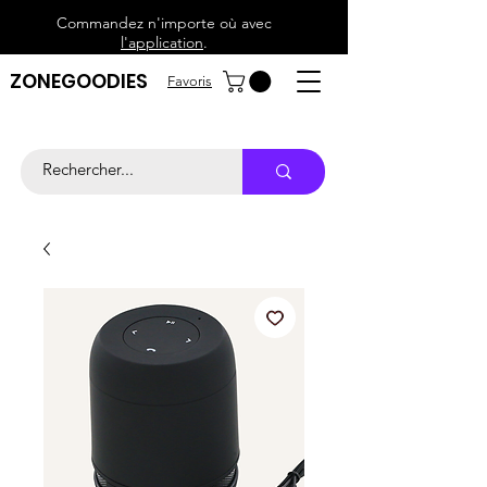
Commandez n'importe où avec
l'application
.
ZONEGOODIES
Favoris