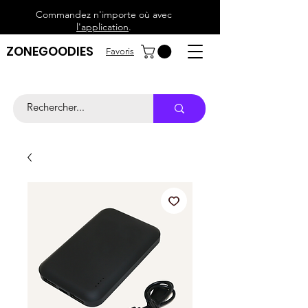
Commandez n'importe où avec
l'application
.
ZONEGOODIES
Favoris