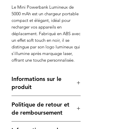
Le Mini Powerbank Lumineux de
5000 mAh est un chargeur portable
compact et élégant, idéal pour
recharger vos appareils en
déplacement. Fabriqué en ABS avec
un effet soft touch en noir, il se
distingue par son logo lumineux qui
s'illumine après marquage laser,
offrant une touche personnalisée.
Informations sur le
produit
Caractéristiques :
Politique de retour et
Matière
: ABS avec finition soft
touch
de remboursement
Capacité
: 5000 mAh (18,5 Wh)
Port de chargement
:
Votre satisfaction est notre