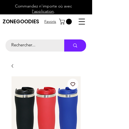
Commandez n'importe où avec
l'application
.
ZONEGOODIES
Favoris