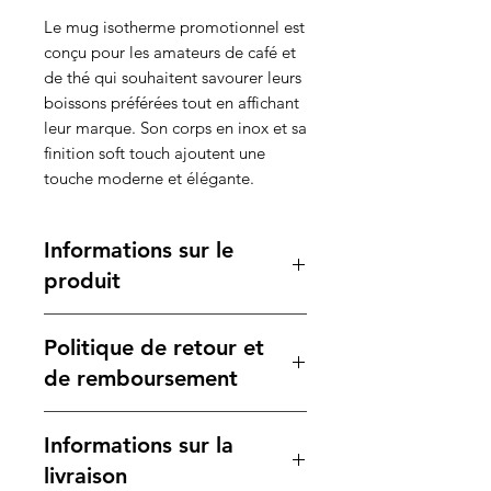
Le mug isotherme promotionnel est
conçu pour les amateurs de café et
de thé qui souhaitent savourer leurs
boissons préférées tout en affichant
leur marque. Son corps en inox et sa
finition soft touch ajoutent une
touche moderne et élégante.
Informations sur le
produit
Caractéristiques :
Politique de retour et
Matière :
Inox de haute qualité
Volume :
350 ml
de remboursement
Dimensions :
17,50 x 7,2 cm
Poids :
176 g
Votre satisfaction est notre
Informations sur la
Dimensions du carton :
39 x 39 x
priorité. Si vous n'êtes pas
34 cm
entièrement satisfait de votre
livraison