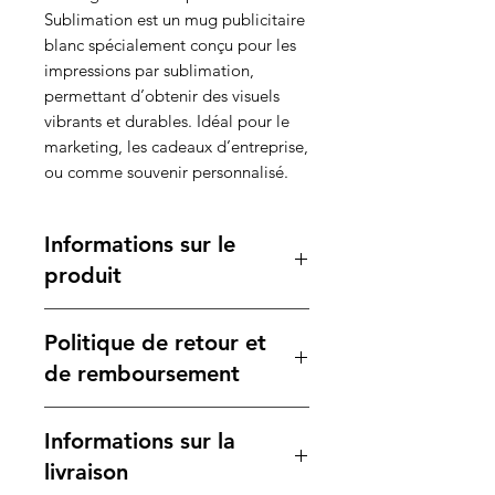
Sublimation est un mug publicitaire
blanc spécialement conçu pour les
impressions par sublimation,
permettant d’obtenir des visuels
vibrants et durables. Idéal pour le
marketing, les cadeaux d’entreprise,
ou comme souvenir personnalisé.
Informations sur le
produit
Caractéristiques :
Politique de retour et
Matière :
Porcelaine blanche de
haute qualité
de remboursement
Volume :
350 ml, adapté pour
toutes les boissons chaudes
Votre satisfaction est notre
Informations sur la
Dimensions :
9,7 x 8 cm
priorité. Si vous n'êtes pas
Poids Unitaire :
330 g
entièrement satisfait de votre
livraison
Qualité Certifiée :
Assure une
achat, veuillez consulter notre