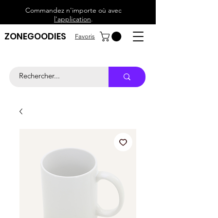
Commandez n'importe où avec
l'application
.
ZONEGOODIES
Favoris