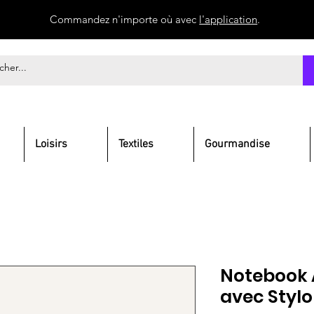
Commandez n'importe où avec
l'application
.
Loisirs
Textiles
Gourmandise
Notebook 
avec Stylo