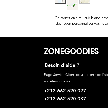
Ce carnet en similicuir blanc, ass
idéal pour personnaliser vos note
ZONEGOODIES
Besoin d'aide ?
Page
Service Client
pour obtenir de l'ai
appelez-nous au
+212 662 520-027
+212 662 520-037