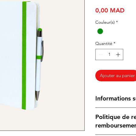
Prix
0,00 MAD
Couleur(s)
*
Quantité
*
Ajouter au panier
Informations s
Type :
Notebook A
Politique de r
avec stylo en alu
fonction stylet
rembourseme
Caractéristiques 