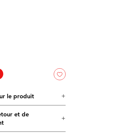
ur le produit
5 en similicuir blanc laserable
etour et de
minium à bille laserable avec
nt
:
Élastique et marque-page en