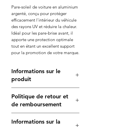
Pare-soleil de voiture en aluminium
argenté, conçu pour protéger
efficacement l'intérieur du véhicule
des rayons UV et réduire la chaleur.
Idéal pour les pare-brise avant, il
apporte une protection optimale
tout en étant un excellent support
pour la promotion de votre marque.
Informations sur le
produit
Caractéristiques :
Politique de retour et
Matériau
: Aluminium argenté
pour une protection maximale
de remboursement
contre la chaleur, avec des
bordures renforcées en noir pour
Votre satisfaction est notre
Informations sur la
une meilleure durabilité.
priorité. Si vous n'êtes pas