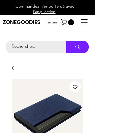
Commandez n'importe où avec
l'application
.
ZONEGOODIES
Favoris