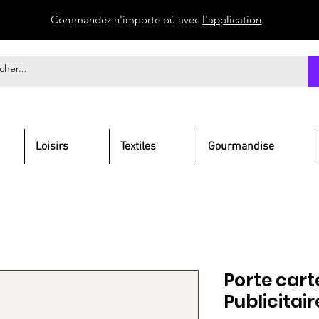
Commandez n'importe où avec
l'application
.
Loisirs
Textiles
Gourmandise
Porte carte
Publicitair