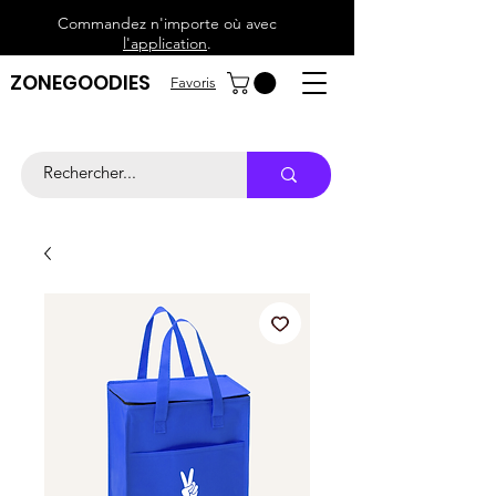
Commandez n'importe où avec
l'application
.
ZONEGOODIES
Favoris