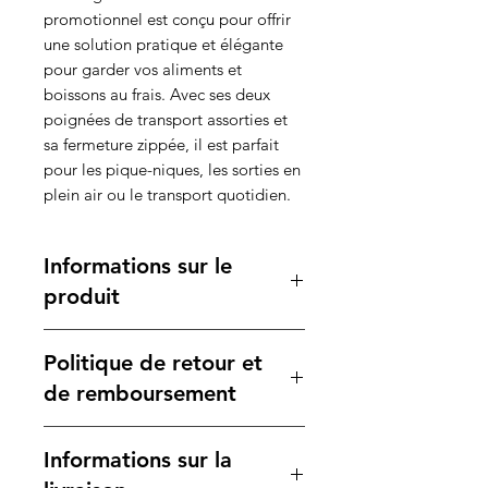
promotionnel est conçu pour offrir
une solution pratique et élégante
pour garder vos aliments et
boissons au frais. Avec ses deux
poignées de transport assorties et
sa fermeture zippée, il est parfait
pour les pique-niques, les sorties en
plein air ou le transport quotidien.
Informations sur le
produit
Caractéristiques :
Politique de retour et
Matière :
TNT à l'extérieur et
aluminium à l'intérieur pour une
de remboursement
bonne isolation thermique.
Dimensions :
27 x 31 x 15 cm
Votre satisfaction est notre
Informations sur la
Poids :
72 g
priorité. Si vous n'êtes pas
Impression Recommandée :
entièrement satisfait de votre