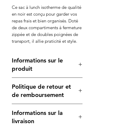
Ce sac à lunch isotherme de qualité
en noir est conçu pour garder vos
repas frais et bien organisés. Doté
de deux compartiments à fermeture
zippée et de doubles poignées de
transport, il allie praticité et style.
Informations sur le
produit
Caractéristiques :
Politique de retour et
Matière :
Polyester 600D,
résistant et durable pour une
de remboursement
utilisation quotidienne.
Dimensions :
Votre satisfaction est notre
Informations sur la
Hauteur :
20 cm
priorité. Si vous n'êtes pas
Largeur :
25 cm
entièrement satisfait de votre
livraison
Profondeur :
13,5 cm
achat, veuillez consulter notre