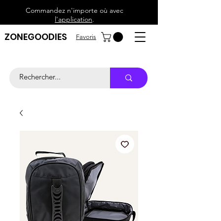
Commandez n'importe où avec
l'application
.
ZONEGOODIES
Favoris