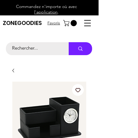
Commandez n'importe où avec
l'application
.
ZONEGOODIES
Favoris