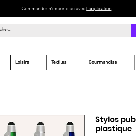
Commandez n'importe où avec
l'application
.
Loisirs
Textiles
Gourmandise
Stylos publ
plastique