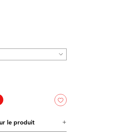
ur le produit
e à bille en plastique allie