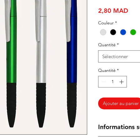
Prix
2,80 MAD
Couleur
*
Quantité
*
Sélectionner
Quantité
*
Ajouter au panier
Informations s
Ce stylus publicitair