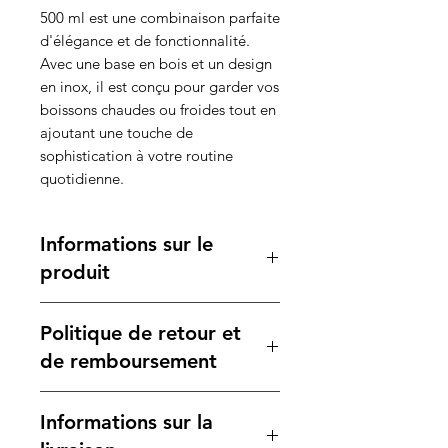
500 ml est une combinaison parfaite
d'élégance et de fonctionnalité.
Avec une base en bois et un design
en inox, il est conçu pour garder vos
boissons chaudes ou froides tout en
ajoutant une touche de
sophistication à votre routine
quotidienne.
Informations sur le
produit
Caractéristiques :
Politique de retour et
Matière :
Inox de haute qualité,
assurant durabilité et résistance à
de remboursement
la corrosion.
Volume :
500 ml, idéal pour vos
Votre satisfaction est notre
Informations sur la
boissons favorites.
priorité. Si vous n'êtes pas
Design :
entièrement satisfait de votre