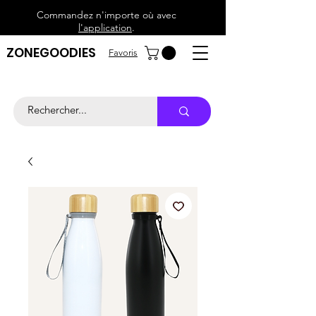
Commandez n'importe où avec
l'application
.
ZONEGOODIES
Favoris