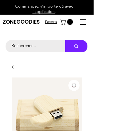
Commandez n'importe où avec
l'application
.
ZONEGOODIES
Favoris