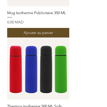
Mug Isotherme Publicitaire 350 ML
Prix
0,00 MAD
Ajouter au panier
Thermos Isotherme 500 ML Soft-