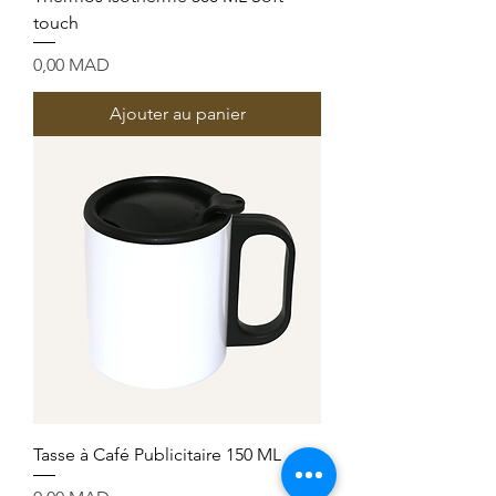
touch
Prix
0,00 MAD
Ajouter au panier
Tasse à Café Publicitaire 150 ML