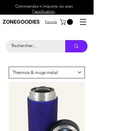
Commandez n'importe où avec
l'application
.
ZONEGOODIES
Favoris