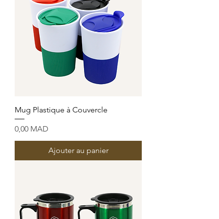
Mug Plastique à Couvercle
Prix
0,00 MAD
Ajouter au panier