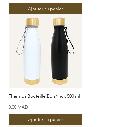
Ajouter au panier
Thermos Bouteille Bois/Inox 500 ml
Prix
0,00 MAD
Ajouter au panier